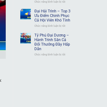
Mang
Chức năng bình luận bị tắt
Tính
ở
Về
Đại
Nhiều
Chiến
Đại Hải Trình – Top 3
Tiền
Thái
Ưu Điểm Chinh Phục
Thưởng
Bình
Cả Hội Viên Khó Tính
Hấp
Dương
Chức năng bình luận bị tắt
Dẫn
ở
–
Đại
Sân
Hải
Chơi
Tỷ Phú Đại Dương –
Trình
Cá
Hành Trình Săn Cá
–
Cược
Đổi Thưởng Đầy Hấp
Top
Hot
Dẫn
3
Nhất
Ưu
Chức năng bình luận bị tắt
SKY888
ở
Điểm
Tỷ
Chinh
Phú
Phục
Đại
Cả
Dương
Hội
–
Viên
Hành
:
Khó
Trình
Tính
Săn
Cá
Đổi
Thưởng
Đầy