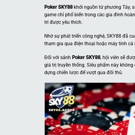
Poker SKY88
khởi nguồn từ phương Tây, s
Nâng cao kinh tế
game chỉ phổ biến trong các gia đình hoàng
Bí kíp chơi Poker SKY8
trí được yêu thích.
Nhờ sự phát triển công nghệ, SKY88 đã cun
tham gia qua điện thoại hoặc máy tính cá 
Đối với sảnh
Poker SKY88
, hội viên sẽ đư
giá trị truyền thống. Siêu phẩm này không
dựng chiến lược để vượt qua đối thủ.