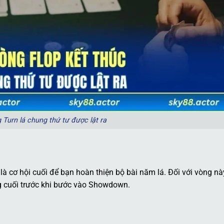
 Turn lá chung thứ tư được lật ra
là cơ hội cuối để bạn hoàn thiện bộ bài năm lá. Đối với vòng nà
g cuối trước khi bước vào Showdown.