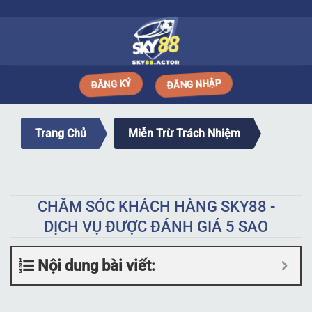
Bỏ
qua
nội
dung
ĐĂNG NHẬP
ĐĂNG KÝ
Trang Chủ
Miễn Trừ Trách Nhiệm
CHĂM SÓC KHÁCH HÀNG SKY88 -
DỊCH VỤ ĐƯỢC ĐÁNH GIÁ 5 SAO
Nội dung bài viết: