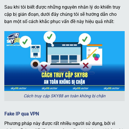
Sau khi tôi biết được những nguyên nhân lý do khiến truy
cập bị gián đoạn, dưới đây chúng tôi sẽ hướng dẫn cho
bạn một số cách khắc phục vấn đề này hiệu quả nhất:
Cách truy cập SKY88 an toàn không bị chặn
Fake IP qua VPN
Phương pháp này được rất nhiều người sử dụng, bởi vì