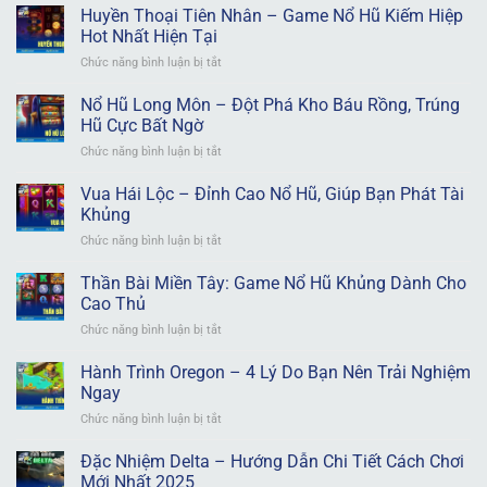
Pháo
Huyền Thoại Tiên Nhân – Game Nổ Hũ Kiếm Hiệp
Chơi
Đêm
Và
Hot Nhất Hiện Tại
Trăng
Tăng
Chức năng bình luận bị tắt
ở
–
Tỷ
Huyền
Game
Lệ
Thoại
Nổ Hũ Long Môn – Đột Phá Kho Báu Rồng, Trúng
Nổ
Thắng
Tiên
Hũ
Hũ Cực Bất Ngờ
Nhanh
Nhân
Thế
Chóng
Chức năng bình luận bị tắt
ở
–
Giới
Nổ
Game
Lễ
Hũ
Vua Hái Lộc – Đỉnh Cao Nổ Hũ, Giúp Bạn Phát Tài
Nổ
Hội
Long
Hũ
Khủng
Rực
Môn
Kiếm
Rỡ
Chức năng bình luận bị tắt
ở
–
Hiệp
2025
Vua
Đột
Hot
Hái
Thần Bài Miền Tây: Game Nổ Hũ Khủng Dành Cho
Phá
Nhất
Lộc
Kho
Cao Thủ
Hiện
–
Báu
Tại
Chức năng bình luận bị tắt
ở
Đỉnh
Rồng,
Thần
Cao
Trúng
Bài
Hành Trình Oregon – 4 Lý Do Bạn Nên Trải Nghiệm
Nổ
Hũ
Miền
Hũ,
Ngay
Cực
Tây:
Giúp
Bất
Chức năng bình luận bị tắt
ở
Game
Bạn
Ngờ
Hành
Nổ
Phát
Trình
Đặc Nhiệm Delta – Hướng Dẫn Chi Tiết Cách Chơi
Hũ
Tài
Oregon
Khủng
Mới Nhất 2025
Khủng