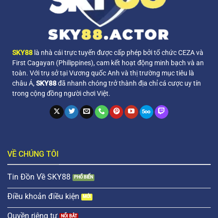
SKY88
là nhà cái trực tuyến được cấp phép bởi tổ chức CEZA và
First Cagayan (Philippines), cam kết hoạt động minh bạch và an
toàn. Với trụ sở tại Vương quốc Anh và thị trường mục tiêu là
châu Á,
SKY88
đã nhanh chóng trở thành địa chỉ cá cược uy tín
trong cộng đồng người chơi Việt.
VỀ CHÚNG TÔI
Tin Đồn Về SKY88
Điều khoản điều kiện
Quyền riêng tư