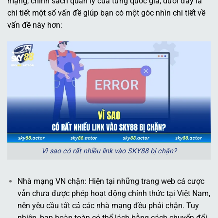
mạng, chính sách quản lý của từng quốc gia, dưới đây là
chi tiết một số vấn đề giúp bạn có một góc nhìn chi tiết về
vấn đề này hơn:
Vì sao có rất nhiều link vào SKY88 bị chặn?
Nhà mạng VN chặn: Hiện tại những trang web cá cược
vẫn chưa được phép hoạt động chính thức tại Việt Nam,
nên yêu cầu tất cả các nhà mạng đều phải chặn. Tuy
nhiên, bạn hoàn toàn có thể lách bằng cách chuyển đổi