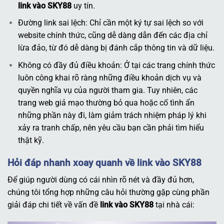
link vào SKY88
uy tín.
Đường link sai lệch: Chỉ cần một ký tự sai lệch so với
website chính thức, cũng dễ dàng dẫn đến các địa chỉ
lừa đảo, từ đó dễ dàng bị đánh cắp thông tin và dữ liệu.
Không có đầy đủ điều khoản: Ở tại các trang chính thức
luôn công khai rõ ràng những điều khoản dịch vụ và
quyền nghĩa vụ của người tham gia. Tuy nhiên, các
trang web giả mạo thường bỏ qua hoặc cố tình ẩn
những phần này đi, làm giảm trách nhiệm pháp lý khi
xảy ra tranh chấp, nên yêu cầu bạn cần phải tìm hiểu
thật kỹ.
Hỏi đáp nhanh xoay quanh về link vào SKY88
Để giúp người dùng có cái nhìn rõ nét và đầy đủ hơn,
chúng tôi tổng hợp những câu hỏi thường gặp cùng phần
giải đáp chi tiết về vấn đề
link vào SKY88
tại nhà cái: