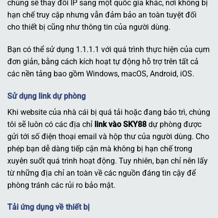
chúng sẽ thay đổi IP sang một quốc gia khác, nơi không bị
hạn chế truy cập nhưng vẫn đảm bảo an toàn tuyệt đối
cho thiết bị cũng như thông tin của người dùng.
Bạn có thể sử dụng 1.1.1.1 với quá trình thực hiện của cụm
đơn giản, bằng cách kích hoạt tự động hỗ trợ trên tất cả
các nền tảng bao gồm Windows, macOS, Android, iOS.
Sử dụng link dự phòng
Khi website của nhà cái bị quá tải hoặc đang bảo trì, chúng
tôi sẽ luôn có các địa chỉ
link vào SKY88
dự phòng được
gửi tới số điện thoại email và hộp thư của người dùng. Cho
phép bạn dễ dàng tiếp cận mà không bị hạn chế trong
xuyên suốt quá trình hoạt động. Tuy nhiên, bạn chỉ nên lấy
từ những địa chỉ an toàn về các nguồn đáng tin cậy để
phòng tránh các rủi ro bảo mật.
Tải ứng dụng về thiết bị