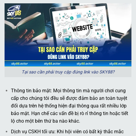
Tại sao cần phải truy cập đúng link vào SKY88?
Thông tin bảo mật: Mọi thông tin mà người chơi cung
cấp cho chúng tôi đều sẽ được đảm bảo an toàn tuyệt
đối dựa trên hệ thống hiện đại thông qua rất nhiều lớp
bảo mật. Hạn chế các vấn đề bị rò rỉ thông tin hoặc tiết
lộ cho một bên thứ ba nào khác.
Dịch vụ CSKH tối ưu: Khi hội viên có bất kỳ thắc mắc