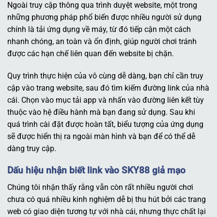
Ngoài truy cập thông qua trình duyệt website, một trong
những phương pháp phổ biến được nhiều người sử dụng
chính là tải ứng dụng về máy, từ đó tiếp cận một cách
nhanh chóng, an toàn và ổn định, giúp người chơi tránh
được các hạn chế liên quan đến website bị chặn.
Quy trình thực hiện của vô cùng dễ dàng, bạn chỉ cần truy
cập vào trang website, sau đó tìm kiếm đường link của nhà
cái. Chọn vào mục tải app và nhấn vào đường liên kết tùy
thuộc vào hệ điều hành mà bạn đang sử dụng. Sau khi
quá trình cài đặt được hoàn tất, biểu tượng của ứng dụng
sẽ được hiển thị ra ngoài màn hình và bạn để có thể dễ
dàng truy cập.
Dấu hiệu nhận biết link vào SKY88 giả mạo
Chúng tôi nhận thấy rằng vẫn còn rất nhiều người chơi
chưa có quá nhiều kinh nghiệm dễ bị thu hút bởi các trang
web có giao diện tương tự với nhà cái, nhưng thực chất lại