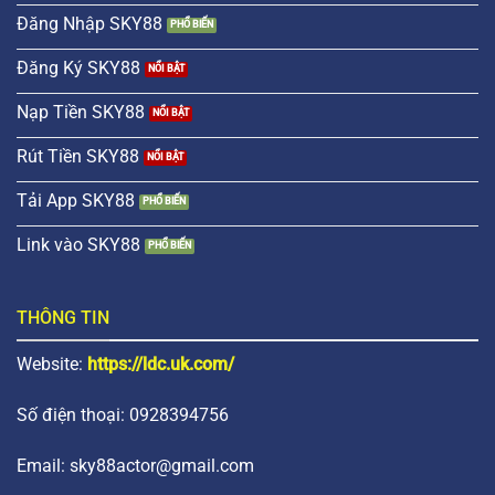
Đăng Nhập SKY88
Đăng Ký SKY88
Nạp Tiền SKY88
Rút Tiền SKY88
Tải App SKY88
Link vào SKY88
THÔNG TIN
Website:
https://ldc.uk.com/
Số điện thoại: 0928394756
Email:
sky88actor@gmail.com