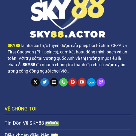
SKY88
là nhà cái trực tuyến được cấp phép bởi tổ chức CEZA và
First Cagayan (Philippines), cam kết hoạt động minh bạch và an
toàn. Với trụ sở tại Vương quốc Anh và thị trường mục tiêu là
châu Á,
SKY88
đã nhanh chóng trở thành địa chỉ cá cược uy tín
trong cộng đồng người chơi Việt.
VỀ CHÚNG TÔI
Tin Đồn Về SKY88
Điều khoản điều kiện