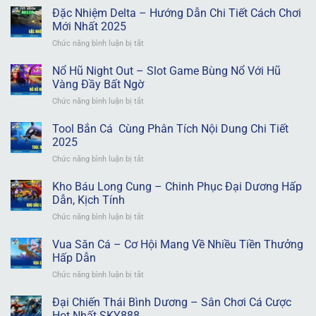
Phát
Trình
Đặc Nhiệm Delta – Hướng Dẫn Chi Tiết Cách Chơi
Hũ
Tài
Oregon
Khủng
Mới Nhất 2025
Khủng
–
Dành
Chức năng bình luận bị tắt
ở
4
Cho
Đặc
Lý
Cao
Nhiệm
Nổ Hũ Night Out – Slot Game Bùng Nổ Với Hũ
Do
Thủ
Delta
Bạn
Vàng Đầy Bất Ngờ
–
Nên
Chức năng bình luận bị tắt
ở
Hướng
Trải
Nổ
Dẫn
Nghiệm
Hũ
Tool Bắn Cá Cùng Phân Tích Nội Dung Chi Tiết
Chi
Ngay
Night
Tiết
2025
Out
Cách
Chức năng bình luận bị tắt
ở
–
Chơi
Tool
Slot
Mới
Bắn
Kho Báu Long Cung – Chinh Phục Đại Dương Hấp
Game
Nhất
Cá
Bùng
Dẫn, Kịch Tính
2025
Cùng
Nổ
Chức năng bình luận bị tắt
ở
Phân
Với
Kho
Tích
Hũ
Báu
Vua Săn Cá – Cơ Hội Mang Về Nhiều Tiền Thưởng
Nội
Vàng
Long
Dung
Hấp Dẫn
Đầy
Cung
Chi
Bất
Chức năng bình luận bị tắt
ở
–
Tiết
Ngờ
Vua
Chinh
2025
Săn
Đại Chiến Thái Bình Dương – Sân Chơi Cá Cược
Phục
Cá
Đại
Hot Nhất SKY888