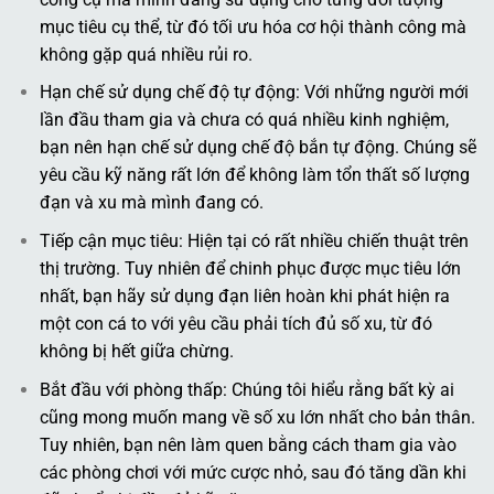
mục tiêu cụ thể, từ đó tối ưu hóa cơ hội thành công mà
không gặp quá nhiều rủi ro.
Hạn chế sử dụng chế độ tự động: Với những người mới
lần đầu tham gia và chưa có quá nhiều kinh nghiệm,
bạn nên hạn chế sử dụng chế độ bắn tự động. Chúng sẽ
yêu cầu kỹ năng rất lớn để không làm tổn thất số lượng
đạn và xu mà mình đang có.
Tiếp cận mục tiêu: Hiện tại có rất nhiều chiến thuật trên
thị trường. Tuy nhiên để chinh phục được mục tiêu lớn
nhất, bạn hãy sử dụng đạn liên hoàn khi phát hiện ra
một con cá to với yêu cầu phải tích đủ số xu, từ đó
không bị hết giữa chừng.
Bắt đầu với phòng thấp: Chúng tôi hiểu rằng bất kỳ ai
cũng mong muốn mang về số xu lớn nhất cho bản thân.
Tuy nhiên, bạn nên làm quen bằng cách tham gia vào
các phòng chơi với mức cược nhỏ, sau đó tăng dần khi