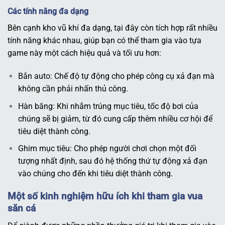
Các tính năng đa dạng
Bên cạnh kho vũ khí đa dạng, tại đây còn tích hợp rất nhiều
tính năng khác nhau, giúp bạn có thể tham gia vào tựa
game này một cách hiệu quả và tối ưu hơn:
Bắn auto: Chế độ tự động cho phép công cụ xả đạn mà
không cần phải nhấn thủ công.
Hàn băng: Khi nhắm trúng mục tiêu, tốc độ bơi của
chúng sẽ bị giảm, từ đó cung cấp thêm nhiều cơ hội để
tiêu diệt thành công.
Ghim mục tiêu: Cho phép người chơi chọn một đối
tượng nhất định, sau đó hệ thống thứ tự động xả đạn
vào chúng cho đến khi tiêu diệt thành công.
Một số kinh nghiệm hữu ích khi tham gia vua
săn cá