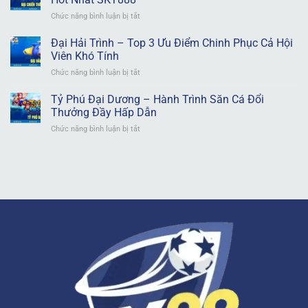
–
Dương
Chức năng bình luận bị tắt
ở
Cơ
Hấp
Đại
Hội
Dẫn,
Chiến
Đại Hải Trình – Top 3 Ưu Điểm Chinh Phục Cả Hội
Mang
Kịch
Thái
Về
Viên Khó Tính
Tính
Bình
Nhiều
Chức năng bình luận bị tắt
ở
Dương
Tiền
Đại
–
Thưởng
Hải
Tỷ Phú Đại Dương – Hành Trình Săn Cá Đổi
Sân
Hấp
Trình
Chơi
Thưởng Đầy Hấp Dẫn
Dẫn
–
Cá
Chức năng bình luận bị tắt
ở
Top
Cược
Tỷ
3
Hot
Phú
Ưu
Nhất
Đại
Điểm
SKY888
Dương
Chinh
–
Phục
Hành
Cả
Trình
Hội
Săn
Viên
Cá
Khó
Đổi
Tính
Thưởng
Đầy
Hấp
Dẫn