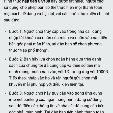
Hình thức
nạp tiền SKY88
này được rất nhiều người chơi
sử dụng, cho phép bạn có thể thực hiện mọi thanh toán
một cách dễ dàng và tiện lợi, với các bước thực hiện chỉ phí
sau đây:
Bước 1: Người chơi truy cập vào trong nhà cái, đăng
nhập tài khoản cá nhân của mình và nhấn vào nạp tiền
bên góc phải màn hình, tại đây bạn sẽ chọn phương
thức “Nạp phổ thông”.
Bước 2: Bạn hãy lựa chọn ngân hàng dựa trên danh
sách của chúng tôi đã cung cấp và điền số tiền mà
mình mong muốn nạp vào, với 1Đ tương ứng với 1000Đ.
Tiếp theo, nhập vào họ và tên người gửi, chọn mã
khuyến mãi phù hợp với điều kiện hiện tại.
Bước 3: Người chơi hãy truy cập vào trong ứng dụng
internet banking của ngân hàng mình đang sử dụng,
sau đó điền các thông tin về nhà cái đã cung cấp bên
góc phải màn hình. Tại đây bạn tiến hành thanh toán,