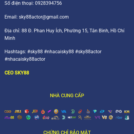
Số điện thoại: 0928394756
Email:
sky88actor@gmail.com
Địa chỉ: 88 Đ. Phan Huy Ích, Phường 15, Tân Bình, Hồ Chí
Minh
Hashtags: #sky88 #nhacaisky88 #sky88actor
#nhacaisky88actor
CEO SKY88
NHÀ CUNG CẤP
CHỨNG CHỈ BẢO MẬT