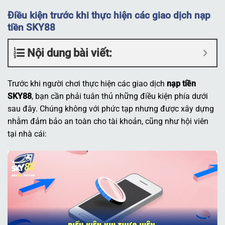
Điều kiện trước khi thực hiện các giao dịch nạp
tiền SKY88
Nội dung bài viết:
Trước khi người chơi thực hiện các giao dịch
nạp tiền
SKY88
, bạn cần phải tuân thủ những điều kiện phía dưới
sau đây. Chúng không với phức tạp nhưng được xây dựng
nhằm đảm bảo an toàn cho tài khoản, cũng như hội viên
tại nhà cái: