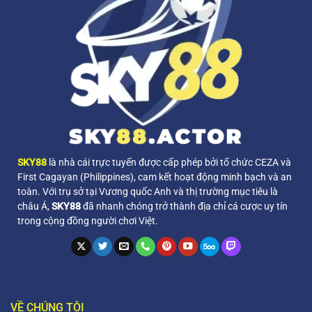
Thưởng
Đầy
Hấp
Dẫn
SKY88
là nhà cái trực tuyến được cấp phép bởi tổ chức CEZA và
First Cagayan (Philippines), cam kết hoạt động minh bạch và an
toàn. Với trụ sở tại Vương quốc Anh và thị trường mục tiêu là
châu Á,
SKY88
đã nhanh chóng trở thành địa chỉ cá cược uy tín
trong cộng đồng người chơi Việt.
VỀ CHÚNG TÔI