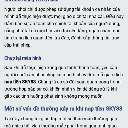
Người chơi chỉ được phép sử dụng tài khoản cá nhân của
mình đã thực hiện được mọi giao dịch tại nhà cái. Điều này
đảm bảo sự an toàn cho chính tài khoản của người dùng,
cũng như tất cả mọi hội viên tại nền tảng, ngăn chặn mọi
tình trạng liên quan đến lừa đảo, đánh cắp thông tin, truy
cập trái phép.
Chụp lại màn hình
Sau khi đã thực hiện xong quá trình thanh toán, yêu cầu
người chơi cần phải chụp lại màn hình và lưu mã giao dịch
nạp tiền SKY88
. Chúng là cơ sở đối soát quan trọng trong
trường hợp gặp sự cố, khiến nhân viên dễ dàng xử lý khi
gặp các tình huống phát sinh không mong muốn.
Một số vấn đề thường xảy ra khi nạp tiền SKY88
Tại đây chúng tôi giải đáp một số thắc mắc thường gặp
mà nhiều hội viên thường mắc phải trong quá trình giao