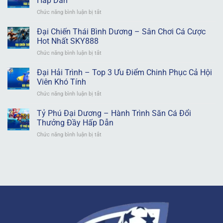
Hấp Dẫn
Cung
Chi
Bất
Chức năng bình luận bị tắt
ở
–
Tiết
Ngờ
Vua
Chinh
2025
Săn
Đại Chiến Thái Bình Dương – Sân Chơi Cá Cược
Phục
Cá
Đại
Hot Nhất SKY888
–
Dương
Chức năng bình luận bị tắt
ở
Cơ
Hấp
Đại
Hội
Dẫn,
Chiến
Đại Hải Trình – Top 3 Ưu Điểm Chinh Phục Cả Hội
Mang
Kịch
Thái
Về
Viên Khó Tính
Tính
Bình
Nhiều
Chức năng bình luận bị tắt
ở
Dương
Tiền
Đại
–
Thưởng
Hải
Tỷ Phú Đại Dương – Hành Trình Săn Cá Đổi
Sân
Hấp
Trình
Chơi
Thưởng Đầy Hấp Dẫn
Dẫn
–
Cá
Chức năng bình luận bị tắt
ở
Top
Cược
Tỷ
3
Hot
Phú
Ưu
Nhất
Đại
Điểm
SKY888
Dương
Chinh
–
Phục
Hành
Cả
Trình
Hội
Săn
Viên
Cá
Khó
Đổi
Tính