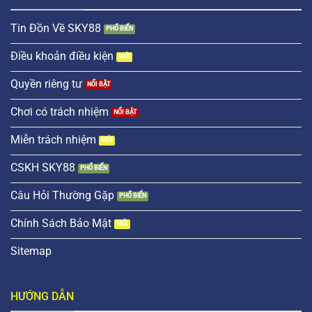
Tin Đồn Về SKY88
Điều khoản điều kiện
Quyền riêng tư
Chơi có trách nhiệm
Miễn trách nhiệm
CSKH SKY88
Câu Hỏi Thường Gặp
Chính Sách Bảo Mật
Sitemap
HƯỚNG DẪN