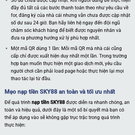
Số dư chưa được cập nhật: Khi người dùng để thực hiện
đầy đủ tất cả các bước thanh toán theo như yêu cầu về
for, đăng ký của nhà cái nhưng vẫn chưa được cập nhật
số dư sau 24 giờ. Bạn hãy liên hệ ngay đến đội ngũ
chăm sóc khách hàng để biết được nguyên nhân và
đưa ra phương hướng xử lý phù hợp nhất.
Một mã QR dùng 1 lần: Mỗi mã QR mà nhà cái cũng
cấp chỉ được xuất hiện duy nhất một lần. Trong trường
hợp bạn muốn thực hiện một giao dịch mới, yêu cầu
người chơi cần phải load page hoặc thực hiện lại mọi
thao tác lại từ đầu.
Mẹo nạp tiền SKY88 an toàn và tối ưu nhất
Để quá trình
nạp tiền SKY88
được diễn ra nhanh chóng, an
toàn và hiệu quả, dưới đây là một số bí quyết mà bạn có
thể áp dụng vào sẽ không gặp trục trặc trong quá trình
thực hiện: