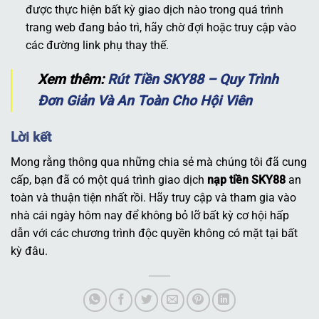
được thực hiện bất kỳ giao dịch nào trong quá trình
trang web đang bảo trì, hãy chờ đợi hoặc truy cập vào
các đường link phụ thay thế.
Xem thêm:
Rút Tiền SKY88 – Quy Trình
Đơn Giản Và An Toàn Cho Hội Viên
Lời kết
Mong rằng thông qua những chia sẻ mà chúng tôi đã cung
cấp, bạn đã có một quá trình giao dịch
nạp tiền SKY88
an
toàn và thuận tiện nhất rồi. Hãy truy cập và tham gia vào
nhà cái ngày hôm nay để không bỏ lỡ bất kỳ cơ hội hấp
dẫn với các chương trình độc quyền không có mặt tại bất
kỳ đâu.