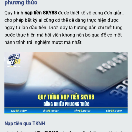
phương thức
Quy trình
nạp tiền SKY88
được thiết kế vô cùng đơn giản,
cho phép bất kỳ ai cũng có thể dễ dàng thực hiện được
ngay từ lần đầu tiên. Dưới đây là hướng dẫn chi tiết từng
bước thực hiện mà hội viên không nên bỏ qua để có một
hành trình trải nghiệm mượt mà nhất:
Nạp tiền qua TKNH