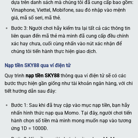
dựa trên danh sách mà chúng tôi đã cung cấp bao gồm:
Vinaphone, Viettel, Mobifone, sau đó nhập vào mệnh
giá, mã số seri, mã thẻ.
Bước 3: Người chơi hãy kiểm tra lại tất cả các thông tin
liên quan đến mã thẻ mà mình đã cung cấp đều chính
xác hay chưa, cuối cùng nhấn vào nút xác nhận để
chúng tôi tiến hành thực hiện giao dịch.
Nạp tiền SKY88 qua ví điện tử
Quy trình
nạp tiền SKY88
thông qua ví điện tử sẽ có các
bước thực hiện gần giống như tài khoản ngân hàng, với chi
tiết hướng dẫn sau đây:
Bước 1: Sau khi đã truy cập vào mục nạp tiền, bạn hãy
nhấn hình thức nạp qua Momo. Tại đây, người chơi tiến
hành chọn số tiền mà mình mong muốn nạp vào tương
ứng 1D = 1000Đ.