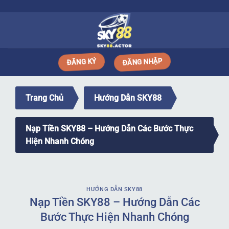
Bỏ
qua
nội
dung
ĐĂNG NHẬP
ĐĂNG KÝ
Trang Chủ
Hướng Dẫn SKY88
Nạp Tiền SKY88 – Hướng Dẫn Các Bước Thực
Hiện Nhanh Chóng
HƯỚNG DẪN SKY88
Nạp Tiền SKY88 – Hướng Dẫn Các
Bước Thực Hiện Nhanh Chóng