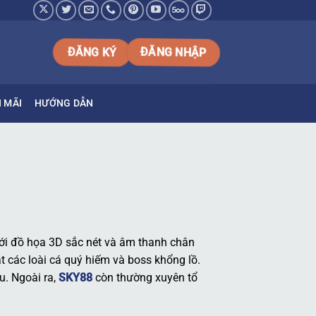
ĐĂNG NHẬP
ĐĂNG KÝ
 MÃI
HƯỚNG DẪN
 với đồ họa 3D sắc nét và âm thanh chân
t các loài cá quý hiếm và boss khổng lồ.
u. Ngoài ra,
SKY88
còn thường xuyên tổ