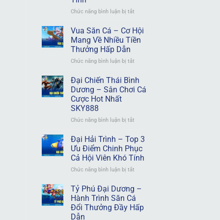
Tích
Vàng
Nội
Chức năng bình luận bị tắt
Đầy
ở
Dung
Bất
Kho
Chi
Ngờ
Báu
Vua Săn Cá – Cơ Hội
Tiết
Long
Mang Về Nhiều Tiền
2025
Cung
Thưởng Hấp Dẫn
–
Chức năng bình luận bị tắt
ở
Chinh
Vua
Phục
Săn
Đại
Đại Chiến Thái Bình
Cá
Dương
Dương – Sân Chơi Cá
–
Hấp
Cược Hot Nhất
Cơ
Dẫn,
SKY888
Hội
Kịch
Mang
Chức năng bình luận bị tắt
Tính
ở
Về
Đại
Nhiều
Chiến
Đại Hải Trình – Top 3
Tiền
Thái
Ưu Điểm Chinh Phục
Thưởng
Bình
Cả Hội Viên Khó Tính
Hấp
Dương
Chức năng bình luận bị tắt
Dẫn
ở
–
Đại
Sân
Hải
Chơi
Tỷ Phú Đại Dương –
Trình
Cá
Hành Trình Săn Cá
–
Cược
Đổi Thưởng Đầy Hấp
Top
Hot
Dẫn
3