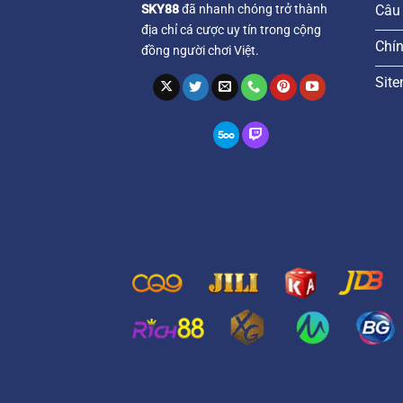
Câu
SKY88
đã nhanh chóng trở thành
địa chỉ cá cược uy tín trong cộng
Chí
đồng người chơi Việt.
Sit