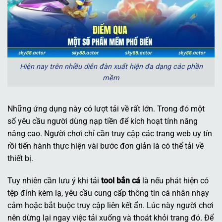
Hiện nay trên nhiều diễn đàn xuất hiện đa dạng các phần
mềm
Những ứng dụng này có lượt tải về rất lớn. Trong đó một
số yêu cầu người dùng nạp tiền để kích hoạt tính năng
nâng cao. Người chơi chỉ cần truy cập các trang web uy tín
rồi tiến hành thực hiện vài bước đơn giản là có thể tải về
thiết bị.
Tuy nhiên cần lưu ý khi tải
tool bắn cá
là nếu phát hiện có
tệp đính kèm lạ, yêu cầu cung cấp thông tin cá nhân nhạy
cảm hoặc bắt buộc truy cập liên kết ẩn. Lúc này người chơi
nên dừng lại ngay việc tải xuống và thoát khỏi trang đó. Để