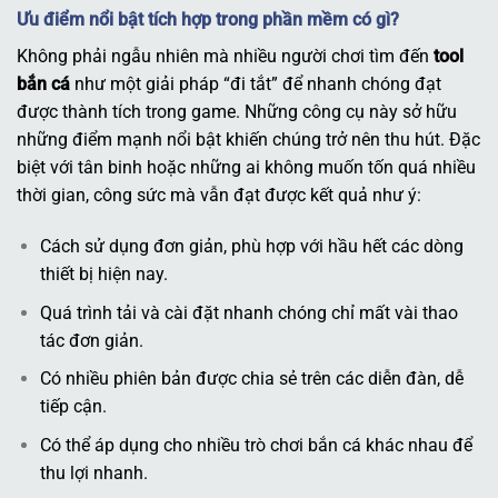
Ưu điểm nổi bật tích hợp trong phần mềm có gì?
Không phải ngẫu nhiên mà nhiều người chơi tìm đến
tool
bắn cá
như một giải pháp “đi tắt” để nhanh chóng đạt
được thành tích trong game. Những công cụ này sở hữu
những điểm mạnh nổi bật khiến chúng trở nên thu hút. Đặc
biệt với tân binh hoặc những ai không muốn tốn quá nhiều
thời gian, công sức mà vẫn đạt được kết quả như ý:
Cách sử dụng đơn giản, phù hợp với hầu hết các dòng
thiết bị hiện nay.
Quá trình tải và cài đặt nhanh chóng chỉ mất vài thao
tác đơn giản.
Có nhiều phiên bản được chia sẻ trên các diễn đàn, dễ
tiếp cận.
Có thể áp dụng cho nhiều trò chơi bắn cá khác nhau để
thu lợi nhanh.