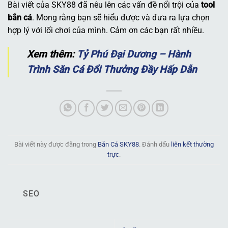
Bài viết của SKY88 đã nêu lên các vấn đề nổi trội của
tool
bắn cá
. Mong rằng bạn sẽ hiểu được và đưa ra lựa chọn
hợp lý với lối chơi của mình. Cảm ơn các bạn rất nhiều.
Xem thêm:
Tỷ Phú Đại Dương – Hành
Trình Săn Cá Đổi Thưởng Đầy Hấp Dẫn
Bài viết này được đăng trong
Bắn Cá SKY88
. Đánh dấu
liên kết thường
trực
.
SEO