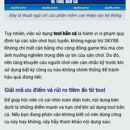
Đây là thuật ngữ chỉ các phần mềm can thiệp vào hệ thống
Tuy nhiên, việc sử dụng
tool bắn cá
là hành vi vi phạm quy
định tại các sân chơi trực tuyến, không ngoại trừ SKY88.
Không chỉ mất cân bằng cho cộng đồng game thủ mà còn
ảnh hưởng nghiêm trọng đến uy tín của sân chơi. Do đó,
nền tảng khuyến cáo người chơi nên cân nhắc kỹ trước khi
sử dụng bất kỳ công cụ nào không chính thống để tránh
hậu quả đáng tiếc.
Giải mã ưu điểm và rủi ro tiềm ẩn từ tool
Để giúp hội viên có cái nhìn toàn diện hơn, nội dung bên
dưới là những điểm mạnh và hạn chế khi sử dụng tool bắn
cá. Nếu bạn đang phân vân không biết có nên dùng công
cụ này hay không, vậy hãy tham khảo nội dung sau: