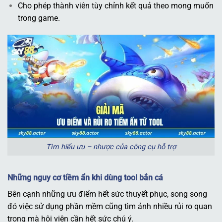
Cho phép thành viên tùy chỉnh kết quả theo mong muốn
trong game.
Tìm hiểu ưu – nhược của công cụ hỗ trợ
Những nguy cơ tiềm ẩn khi dùng tool bắn cá
Bên cạnh những ưu điểm hết sức thuyết phục, song song
đó việc sử dụng phần mềm cũng tìm ảnh nhiều rủi ro quan
trọng mà hội viên cần hết sức chú ý.