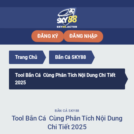
Bỏ
qua
nội
dung
ĐĂNG NHẬP
ĐĂNG KÝ
Trang Chủ
Bắn Cá SKY88
Tool Bắn Cá Cùng Phân Tích Nội Dung Chi Tiết
2025
BẮN CÁ SKY88
Tool Bắn Cá Cùng Phân Tích Nội Dung
Chi Tiết 2025