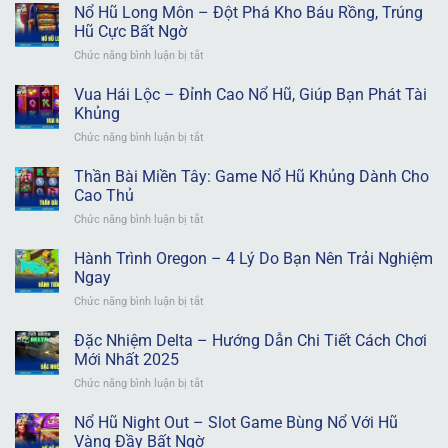
Thoại
Nổ Hũ Long Môn – Đột Phá Kho Báu Rồng, Trúng
Nổ
Thắng
Tiên
Hũ
Hũ Cực Bất Ngờ
Nhanh
Nhân
Thế
Chóng
Chức năng bình luận bị tắt
ở
–
Giới
Nổ
Game
Lễ
Hũ
Vua Hái Lộc – Đỉnh Cao Nổ Hũ, Giúp Bạn Phát Tài
Nổ
Hội
Long
Hũ
Khủng
Rực
Môn
Kiếm
Rỡ
Chức năng bình luận bị tắt
ở
–
Hiệp
2025
Vua
Đột
Hot
Hái
Thần Bài Miền Tây: Game Nổ Hũ Khủng Dành Cho
Phá
Nhất
Lộc
Kho
Cao Thủ
Hiện
–
Báu
Tại
Chức năng bình luận bị tắt
ở
Đỉnh
Rồng,
Thần
Cao
Trúng
Bài
Hành Trình Oregon – 4 Lý Do Bạn Nên Trải Nghiệm
Nổ
Hũ
Miền
Hũ,
Ngay
Cực
Tây:
Giúp
Bất
Chức năng bình luận bị tắt
ở
Game
Bạn
Ngờ
Hành
Nổ
Phát
Trình
Đặc Nhiệm Delta – Hướng Dẫn Chi Tiết Cách Chơi
Hũ
Tài
Oregon
Khủng
Mới Nhất 2025
Khủng
–
Dành
Chức năng bình luận bị tắt
ở
4
Cho
Đặc
Lý
Cao
Nhiệm
Nổ Hũ Night Out – Slot Game Bùng Nổ Với Hũ
Do
Thủ
Delta
Bạn
Vàng Đầy Bất Ngờ