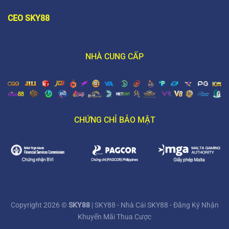
CEO SKY88
NHÀ CUNG CẤP
CHỨNG CHỈ BẢO MẬT
Copyright 2026 ©
SKY88
| SKY88 - Nhà Cái SKY88 - Đăng Ký Nhận
Khuyến Mãi Thua Cược