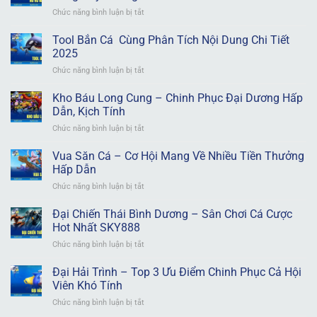
–
Nên
Chức năng bình luận bị tắt
ở
Hướng
Trải
Nổ
Dẫn
Nghiệm
Hũ
Tool Bắn Cá Cùng Phân Tích Nội Dung Chi Tiết
Chi
Ngay
Night
Tiết
2025
Out
Cách
Chức năng bình luận bị tắt
ở
–
Chơi
Tool
Slot
Mới
Bắn
Kho Báu Long Cung – Chinh Phục Đại Dương Hấp
Game
Nhất
Cá
Bùng
Dẫn, Kịch Tính
2025
Cùng
Nổ
Chức năng bình luận bị tắt
ở
Phân
Với
Kho
Tích
Hũ
Báu
Vua Săn Cá – Cơ Hội Mang Về Nhiều Tiền Thưởng
Nội
Vàng
Long
Dung
Hấp Dẫn
Đầy
Cung
Chi
Bất
Chức năng bình luận bị tắt
ở
–
Tiết
Ngờ
Vua
Chinh
2025
Săn
Đại Chiến Thái Bình Dương – Sân Chơi Cá Cược
Phục
Cá
Đại
Hot Nhất SKY888
–
Dương
Chức năng bình luận bị tắt
ở
Cơ
Hấp
Đại
Hội
Dẫn,
Chiến
Đại Hải Trình – Top 3 Ưu Điểm Chinh Phục Cả Hội
Mang
Kịch
Thái
Về
Viên Khó Tính
Tính
Bình
Nhiều
Chức năng bình luận bị tắt
ở
Dương
Tiền
Đại
–