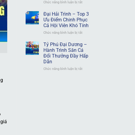
Mang
Chức năng bình luận bị tắt
Tính
ở
Về
Đại
Nhiều
Chiến
Đại Hải Trình – Top 3
Tiền
Thái
Ưu Điểm Chinh Phục
Thưởng
Bình
Cả Hội Viên Khó Tính
Hấp
Dương
Chức năng bình luận bị tắt
Dẫn
ở
–
Đại
Sân
Hải
Chơi
Tỷ Phú Đại Dương –
Trình
Cá
Hành Trình Săn Cá
–
Cược
Đổi Thưởng Đầy Hấp
Top
Hot
Dẫn
3
Nhất
Ưu
Chức năng bình luận bị tắt
SKY888
ở
Điểm
Tỷ
Chinh
Phú
ng
Phục
Đại
Cả
Dương
Hội
–
Viên
Hành
Khó
Trình
Tính
Săn
o
Cá
Đổi
 giá
Thưởng
Đầy