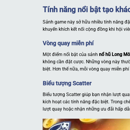
Tính năng nổi bật tạo khá
Sảnh game này sở hữu nhiều tính năng đặc 
khuyến khích kết nối cộng đồng khi hội viê
Vòng quay miễn phí
Một điểm nổi bật của sảnh
nổ hũ Long M
không cần đặt cược. Những vòng này thườ
biệt. Hơn thế nữa, mỗi vòng quay miễn phí
Biểu tượng Scatter
Biểu tượng Scatter giúp bạn nhận lượt quay
kích hoạt các tính năng đặc biệt. Trong ch
lượt quay hoặc nhận những ưu đãi hấp dẫ