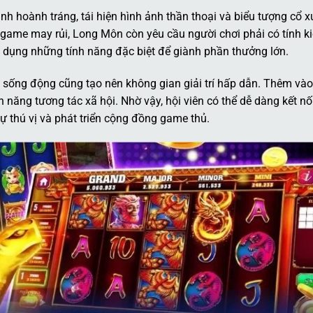
ảnh hoành tráng, tái hiện hình ảnh thần thoại và biểu tượng cổ 
game may rủi, Long Môn còn yêu cầu người chơi phải có tính k
n dụng những tính năng đặc biệt để giành phần thưởng lớn.
 sống động cũng tạo nên không gian giải trí hấp dẫn. Thêm vào
h năng tương tác xã hội. Nhờ vậy, hội viên có thể dễ dàng kết nối
ự thú vị và phát triển cộng đồng game thủ.