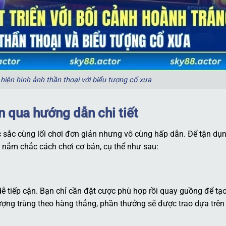
hiện hình ảnh thần thoại với biểu tượng cổ xưa
qua hướng dẫn chi tiết
ặc sắc cùng lối chơi đơn giản nhưng vô cùng hấp dẫn. Để tận dụ
n nắm chắc cách chơi cơ bản, cụ thể như sau:
ễ tiếp cận. Bạn chỉ cần đặt cược phù hợp rồi quay guồng để tạ
ượng trùng theo hàng thắng, phần thưởng sẽ được trao dựa trên