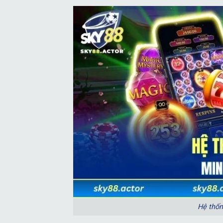
Hệ thốn