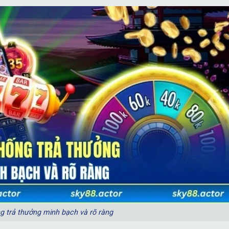
g trả thưởng minh bạch và rõ ràng