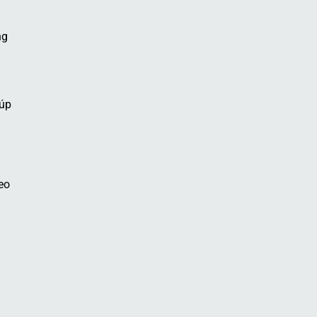
Hấp
Dẫn
ng
iúp
eo