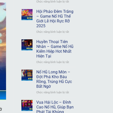
Chức năng bình luận bị tắt
ở
Kèo
châu
Hội Pháo Đêm Trăng
Á
– Game Nổ Hũ Thế
–
Giới Lễ Hội Rực Rỡ
Bí
2025
Quyết
Chơi
Chức năng bình luận bị tắt
ở
Và
Hội
Tăng
Pháo
Huyền Thoại Tiên
Tỷ
Đêm
Nhân – Game Nổ Hũ
Lệ
Trăng
Kiếm Hiệp Hot Nhất
Thắng
–
Hiện Tại
Nhanh
Game
Chóng
Nổ
Chức năng bình luận bị tắt
ở
Hũ
Huyền
Thế
Thoại
Nổ Hũ Long Môn –
Giới
Tiên
Đột Phá Kho Báu
Lễ
Nhân
Rồng, Trúng Hũ Cực
Hội
–
Bất Ngờ
Rực
Game
Rỡ
Nổ
Chức năng bình luận bị tắt
ở
2025
Hũ
Nổ
Kiếm
Hũ
Vua Hái Lộc – Đỉnh
Hiệp
Long
Cao Nổ Hũ, Giúp Bạn
ở
Hot
Môn
Phát Tài Khủng