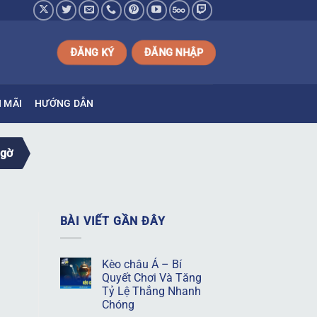
ĐĂNG NHẬP
ĐĂNG KÝ
 MÃI
HƯỚNG DẪN
Ngờ
BÀI VIẾT GẦN ĐÂY
Kèo châu Á – Bí
Quyết Chơi Và Tăng
Tỷ Lệ Thắng Nhanh
Chóng