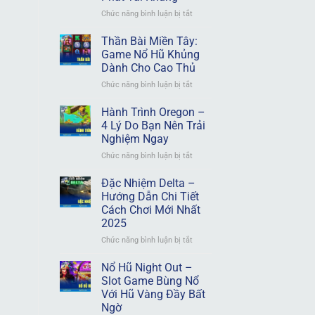
Nhất
–
Chức năng bình luận bị tắt
Hiện
ở
Đột
Tại
Vua
Phá
Hái
Kho
Thần Bài Miền Tây:
Lộc
Báu
Game Nổ Hũ Khủng
–
Rồng,
Dành Cho Cao Thủ
Đỉnh
Trúng
Chức năng bình luận bị tắt
ở
Cao
Hũ
Thần
Nổ
Cực
Bài
Hũ,
Hành Trình Oregon –
Bất
Miền
Giúp
Ngờ
4 Lý Do Bạn Nên Trải
Tây:
Bạn
Nghiệm Ngay
Game
Phát
Chức năng bình luận bị tắt
ở
Nổ
Tài
Hành
Hũ
Khủng
Trình
Khủng
Đặc Nhiệm Delta –
Oregon
Dành
Hướng Dẫn Chi Tiết
–
Cho
Cách Chơi Mới Nhất
4
Cao
2025
Lý
Thủ
Do
Chức năng bình luận bị tắt
ở
Bạn
Đặc
Nên
Nhiệm
Nổ Hũ Night Out –
Trải
Delta
Slot Game Bùng Nổ
Nghiệm
–
Với Hũ Vàng Đầy Bất
Ngay
Hướng
Ngờ
Dẫn