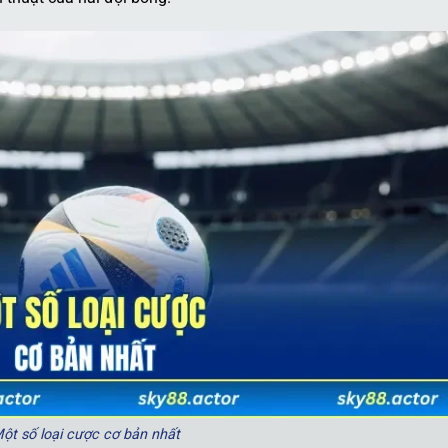
ột số loại cược cơ bản nhất