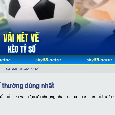
Vài nét về kèo tỷ số
ố thường dùng nhất
số
phổ biến và được ưa chuộng nhất mà bạn cần nắm rõ trước k