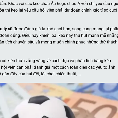
 dẫn. Khác với các kèo châu Âu hoặc châu Á vốn chỉ yêu cầu ng
a thì kèo lại yêu cầu hội viên phải dự đoán chính xác tỉ số cuối
o tỷ số
được đánh giá là khó chơi hơn, song cũng mang lại phầ
 đoán đúng. Điều này khiến loại kèo này thu hút mạnh mẽ nhữn
phân tích chuyên sâu và mong muốn chinh phục những thử thách
n có kiến thức vững vàng về cách đọc và phân tích bảng kèo.
n, hội viên cần phải đánh giá một cách toàn diện các yếu tố ảnh
ần đây của hai đội, lối chơi chiến thuật, …