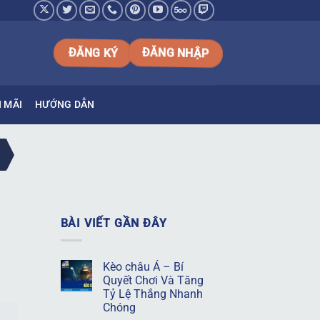
ĐĂNG NHẬP
ĐĂNG KÝ
 MÃI
HƯỚNG DẪN
BÀI VIẾT GẦN ĐÂY
Kèo châu Á – Bí
Quyết Chơi Và Tăng
Tỷ Lệ Thắng Nhanh
Chóng