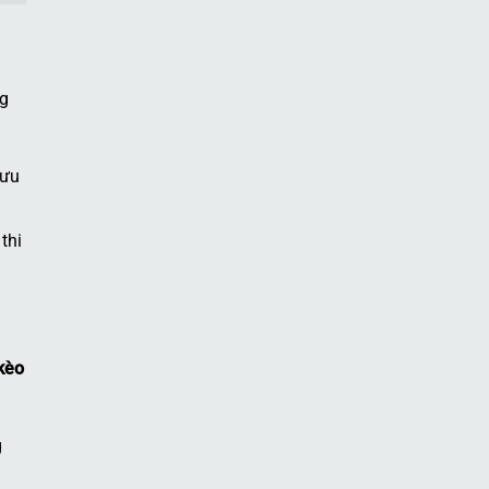
ng
Lưu
thi
kèo
g