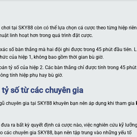
 chơi tại SKY88 còn có thể lựa chọn cá cược theo từng hiệp riê
huật linh hoạt hơn trong quá trình đặt cược.
xác số bàn thắng mà hai đội ghi được trong 45 phút đầu tiên. 
h thức của hiệp 1, không bao gồm thời gian bù giờ.
án tỷ số của hiệp 2. Các bàn thắng chỉ được tính trong 45 phút 
ông tính hiệp phụ hay bù giờ.
tỷ số từ các chuyên gia
ngũ chuyên gia tại SKY88 khuyên bạn nên áp dụng khi tham gia
 đưa ra bất kỳ quyết định cá cược nào, việc nghiên cứu kỹ lưỡn
heo các chuyên gia SKY88, bạn nên tập trung vào những yếu tố