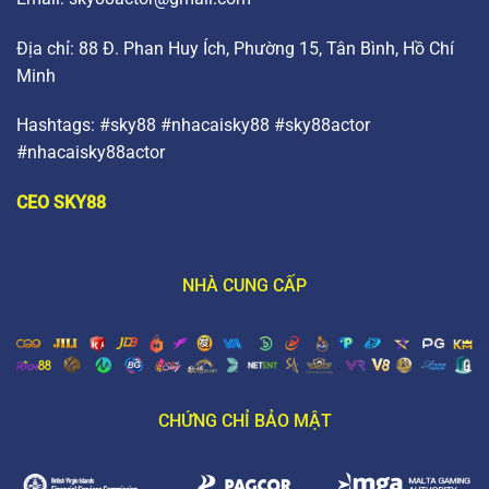
Địa chỉ: 88 Đ. Phan Huy Ích, Phường 15, Tân Bình, Hồ Chí
Minh
Hashtags: #sky88 #nhacaisky88 #sky88actor
#nhacaisky88actor
CEO SKY88
NHÀ CUNG CẤP
CHỨNG CHỈ BẢO MẬT