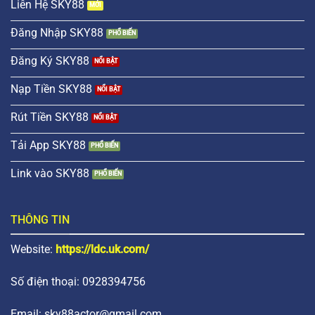
Liên Hệ SKY88
Đăng Nhập SKY88
Đăng Ký SKY88
Nạp Tiền SKY88
Rút Tiền SKY88
Tải App SKY88
Link vào SKY88
THÔNG TIN
Website:
https://ldc.uk.com/
Số điện thoại: 0928394756
Email:
sky88actor@gmail.com