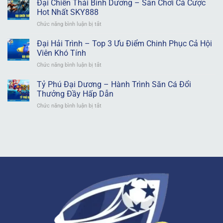
Săn
Đại Chiến Thái Bình Dương – Sân Chơi Cá Cược
Phục
Cá
Đại
Hot Nhất SKY888
–
Dương
Chức năng bình luận bị tắt
ở
Cơ
Hấp
Đại
Hội
Dẫn,
Chiến
Đại Hải Trình – Top 3 Ưu Điểm Chinh Phục Cả Hội
Mang
Kịch
Thái
Về
Viên Khó Tính
Tính
Bình
Nhiều
Chức năng bình luận bị tắt
ở
Dương
Tiền
Đại
–
Thưởng
Hải
Tỷ Phú Đại Dương – Hành Trình Săn Cá Đổi
Sân
Hấp
Trình
Chơi
Thưởng Đầy Hấp Dẫn
Dẫn
–
Cá
Chức năng bình luận bị tắt
ở
Top
Cược
Tỷ
3
Hot
Phú
Ưu
Nhất
Đại
Điểm
SKY888
Dương
Chinh
–
Phục
Hành
Cả
Trình
Hội
Săn
Viên
Cá
Khó
Đổi
Tính
Thưởng
Đầy
Hấp